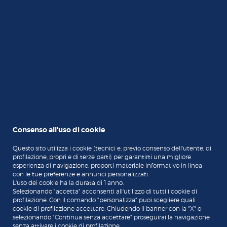
- Dall'Italia: 800 024 024
- Dall'estero: +39 02 43371234
Consenso all'uso di cookie
Questo sito utilizza i cookie (tecnici e, previo consenso dell'utente, di
profilazione, propri e di terze parti) per garantirti una migliore
esperienza di navigazione, proporti materiale informativo in linea
con le tue preferenze e annunci personalizzati.
L'uso dei cookie ha la durata di 1 anno.
Selezionando "accetta" acconsenti all'utilizzo di tutti i cookie di
profilazione. Con il comando "personalizza" puoi scegliere quali
cookie di profilazione accettare. Chiudendo il banner con la "X" o
selezionando "Continua senza accettare" proseguirai la navigazione
senza attivare i cookie di profilazione.