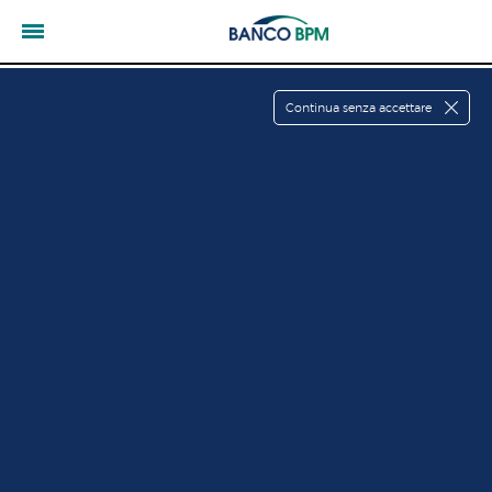
Continua senza accettare
Comunicazione ai clienti
L'indirizzo che stai utilizzando
non è più attivo.
Per accedere alla tua area riservata:
--> vai su
www.bancobpm.it
--> clicca sul pulsante giallo "
Aree Riservate
" in
alto a destra.
Una volta raggiunta la pagina potrai salvare
nei preferiti il nuovo indirizzo.
----------------------------------------------------------------------
-----------------------------------
Assistenza clienti